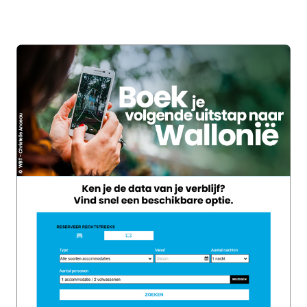
zoekwerk wat makkelijker met een
interactieve kaart
met de mooiste
uitzichtpunten die je minstens één keer in je
leven gezien moet hebben. In afwachting dat
je ze allemaal van je lijstje kan schrappen,
selecteren we drie absolute toppers die
ruimschoots de omweg waard zijn als
voorsmaakje.
Nez de Napoléon: een spectaculair
balkon boven de Warche
Sommige uitzichten moet je verdienen. En
de ‘Nez de Napoléon is er zo één! Deze
indrukwekkende rotsuitloper ligt op de
hoogtes van de Warchevallei en biedt een
duizelingwekkend panorama op de rivier die