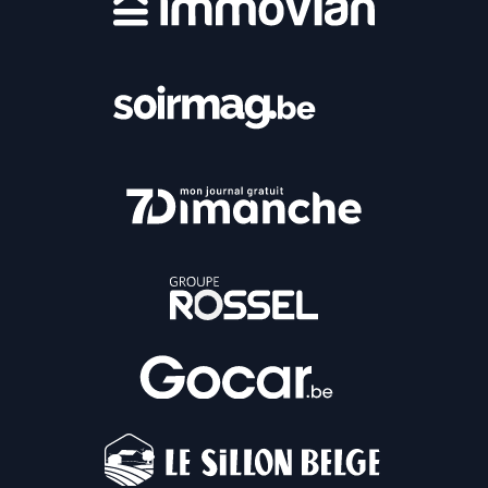
Ter plaatse kan je van dit panorama genieten
en meteen even nadenken over de rest van
je programma. Want in de regio zijn er meer
dan genoeg opties. Op amper enkele
kilometers ligt
het dorp Celles
, dat behoort
tot de ‘Mooiste Dorpen van Wallonië’ en
grenst aan het majestueuze
Château de
Vêves
, dat zo uit een sprookjesdecor lijkt te
komen. Wil je je uitstap een meer sportief
tintje geven, dan kun je aan boord van een
kajak springen voor een afdaling van de
Lesse of met de fiets de
RAVeL Houyet-
Rochefort
volgen. En waarom daarna niet
afsluiten in
Dinant, met zijn beroemde
citadel
die boven de Maas uitkijkt? Kortom:
dat verdient toch wel een momentje