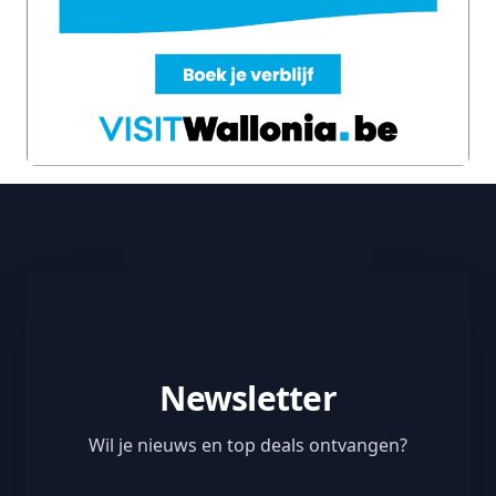
tientallen meters lager kronkelt. Zodra je
aan de rand van het voorgebergte staat, is
het moeilijk om niet wat langer te blijven
hangen en van het landschap te genieten.
De bekendste manier om er te geraken is via
de prachtige wandeling over de
heuvelruggen van de Warche-vallei
, met
vertrek in Xhoffraix. En als je toch in de
buurt bent, dan raden we je aan om het
avontuur nog wat te verlengen tot aan het
beroemde
kasteel van Reinhardstein
, dat
tegen zijn rotsuitloper aangeplakt lijkt.
Tijdens de rondleidingen ontdek je de
Newsletter
gemeubelde zalen en de legendes van het
Wil je nieuws en top deals ontvangen?
kasteel. Bovendien dompelen de “bijzondere
bezoeken” je helemaal onder in de sfeer van