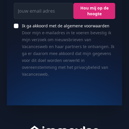
de middeleeuwen!
Jouw email adres
Hou mij op de
hoogte
© WBT - Caroline Beauvois
Ik ga akkoord met de algemene voorwaarden
Aiguilles de Chaleux: één van de
Door mijn e-mailadres in te voeren bevestig ik
mooiste rotswanden van het land
mijn verzoek om nieuwsbrieven van
Vacancesweb en haar partners te ontvangen. Ik
We veranderen van decor met de
Aiguilles
ga er daarom mee akkoord dat mijn gegevens
de Chaleux
. Dit spectaculaire kalkstenen
voor dit doel worden verwerkt in
rotsmassief, dat boven de Lesse uittorent en
overeenstemming met het privacybeleid van
geklasseerd is als ‘Uitzonderlijk Erfgoed van
Vacancesweb.
Wallonië’, wordt vaak beschouwd als één van
de mooiste rotswanden van België. En
eerlijk: wanneer je tegenover het
indrukwekkende silhouet staat en de tinten
ziet variëren van parelgrijs tot zwart, besef je
dat die reputatie absoluut niet overdreven is!