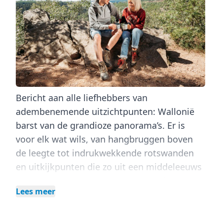
Bericht aan alle liefhebbers van
adembenemende uitzichtpunten
: Wallonië
barst van de grandioze panorama’s. Er is
voor elk wat wils, van hangbruggen boven
de leegte tot indrukwekkende rotswanden
en uitkijkpunten die zo uit een middeleeuws
sprookje lijken te komen. Het moeilijkste is
Lees meer
eigenlijk nog kiezen waarmee je begint!
Gelukkig maakt VISITWallonia je het