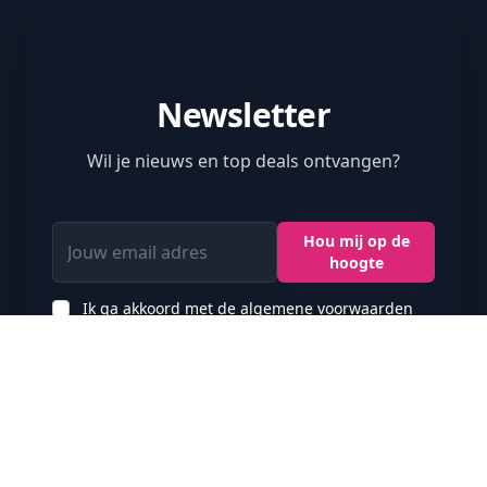
Newsletter
Wil je nieuws en top deals ontvangen?
Jouw email adres
Hou mij op de
hoogte
Ik ga akkoord met de algemene voorwaarden
Door mijn e-mailadres in te voeren bevestig ik
mijn verzoek om nieuwsbrieven van
Vacancesweb en haar partners te ontvangen. Ik
ga er daarom mee akkoord dat mijn gegevens
voor dit doel worden verwerkt in
overeenstemming met het privacybeleid van