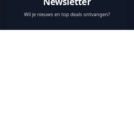
Newsletter
Wil je nieuws en top deals ontvangen?
Jouw email adres
Hou mij op de
hoogte
Ik ga akkoord met de algemene voorwaarden
Door mijn e-mailadres in te voeren bevestig ik
mijn verzoek om nieuwsbrieven van
Vacancesweb en haar partners te ontvangen. Ik
ga er daarom mee akkoord dat mijn gegevens
voor dit doel worden verwerkt in
overeenstemming met het privacybeleid van
Vacancesweb.