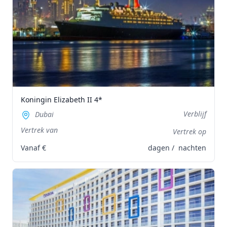
Koningin Elizabeth II 4*
Verblijf
Dubai
Vertrek van
Vertrek op
Vanaf
€
dagen /
nachten