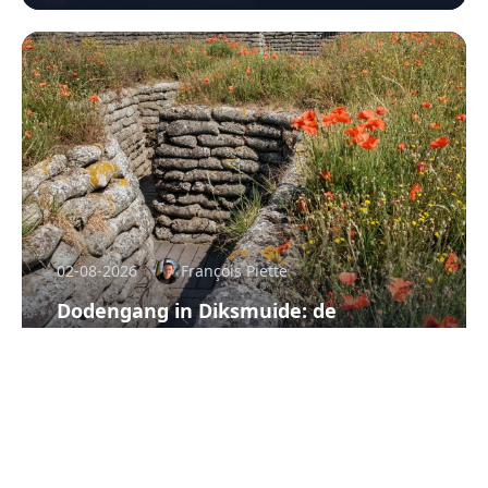
02-08-2026
François Piette
Dodengang in Diksmuide: de
Belgische loopgraaf die nog altijd naar
de keel grijpt