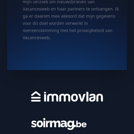
mijn verzoek om nieuwsbrieven van
Vacancesweb en haar partners te ontvangen. Ik
ga er daarom mee akkoord dat mijn gegevens
voor dit doel worden verwerkt in
overeenstemming met het privacybeleid van
Vacancesweb.