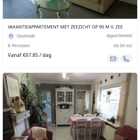
VAKANTIEAPPARTEMENT MET ZEEZICHT OP 90 M V. ZEE
Appartement
Oostende
6 Personen
60.00 m2
Vanaf €67.85 / dag