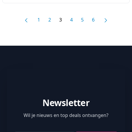
1
2
3
4
5
6
Newsletter
Wil je nieuws en top deals ontvangen?