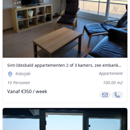
Sint-Idesbald appartementen 2 of 3 kamers, zee embankment
Appartement
Koksijde
10 Personen
100.00 m2
Vanaf €350 / week