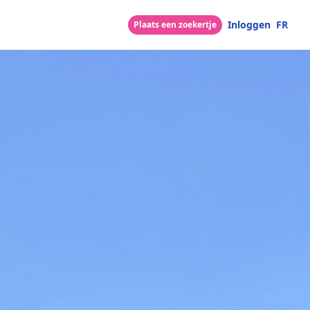
Inloggen
FR
Plaats een zoekertje