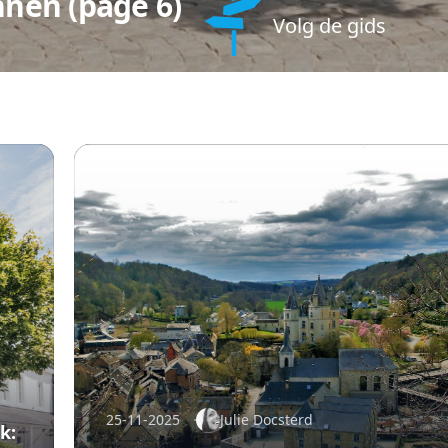
nen (page 6)
Volg de gids
25-11-2025
Julie Docsterd
k: