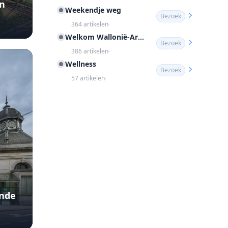
an
Weekendje weg
Bezoek
364 artikelen
Welkom Wallonië-Ardennen
Bezoek
386 artikelen
Wellness
Bezoek
57 artikelen
ende