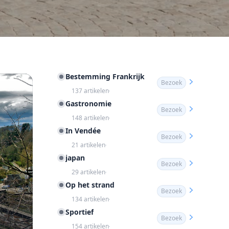
Bestemming Frankrijk
Bezoek
137 artikelen
Gastronomie
Bezoek
148 artikelen
In Vendée
Bezoek
21 artikelen
japan
Bezoek
29 artikelen
Op het strand
Bezoek
134 artikelen
Sportief
Bezoek
154 artikelen