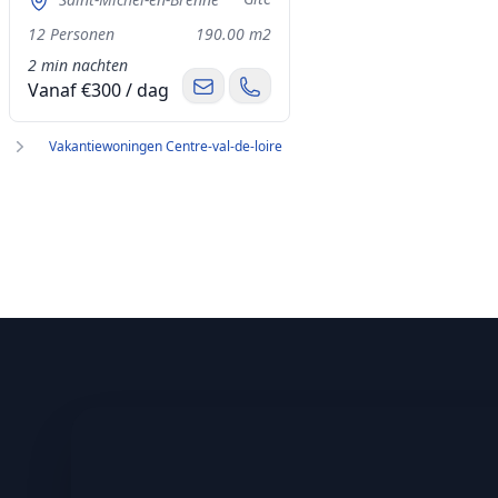
12 Personen
190.00 m2
2 min nachten
Vanaf €300 / dag
Vakantiewoningen Centre-val-de-loire