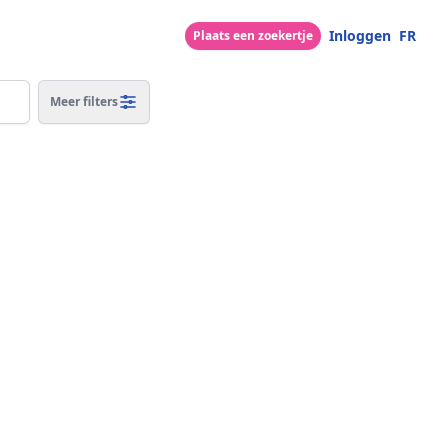
Inloggen
FR
Plaats een zoekertje
Meer filters