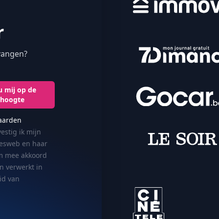
r
tvangen?
 mij op de
hoogte
aarden
estig ik mijn
cesweb en haar
om mee akkoord
n verwerkt in
id van