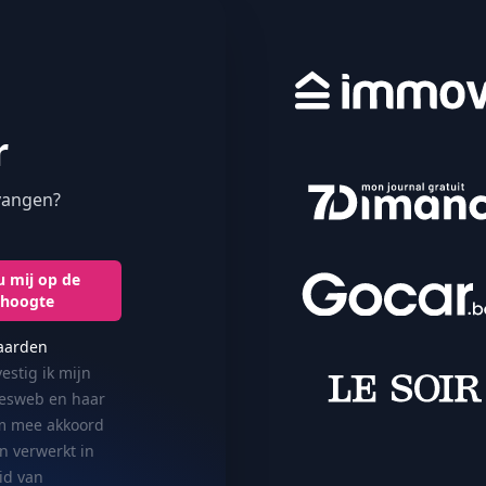
r
tvangen?
 mij op de
hoogte
aarden
estig ik mijn
cesweb en haar
om mee akkoord
n verwerkt in
id van