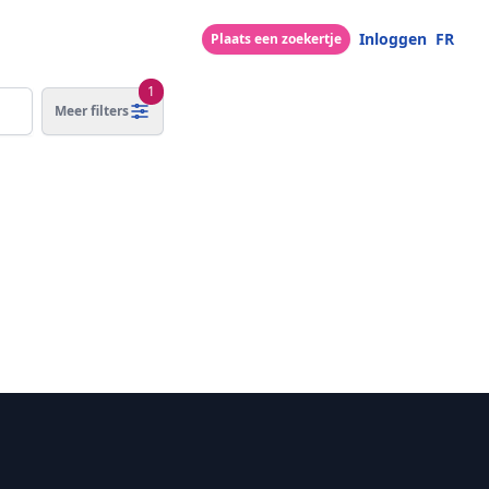
Inloggen
FR
Plaats een zoekertje
1
Meer filters