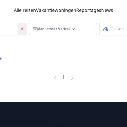
Alle reizen
Vakantiewoningen
Reportages
News
Aankomst / Vertrek
re
1