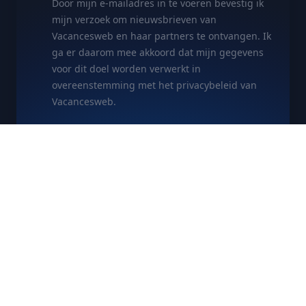
Door mijn e-mailadres in te voeren bevestig ik
mijn verzoek om nieuwsbrieven van
Vacancesweb en haar partners te ontvangen. Ik
ga er daarom mee akkoord dat mijn gegevens
voor dit doel worden verwerkt in
overeenstemming met het privacybeleid van
Vacancesweb.