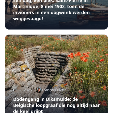
Een dag, een plek: Saint-Pierre in
Martinique, 8 mei 1902, toen de
inwoners in een oogwenk werden
weggevaagd!
02-08-2026
François Piette
Dodengang in Diksmuide: de
Belgische loopgraaf die nog altijd naar
de keel grijpt