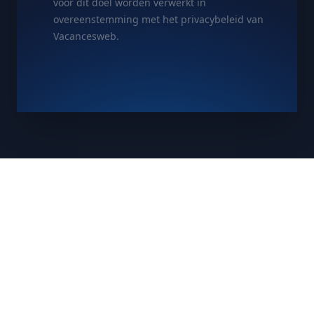
voor dit doel worden verwerkt in
overeenstemming met het privacybeleid van
Vacancesweb.