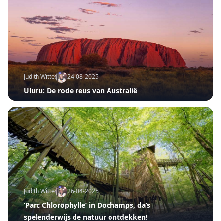
Judith Witters
24-08-2025
Uluru: De rode reus van Australië
Judith Witters
26-04-2025
‘Parc Chlorophylle’ in Dochamps, da’s
spelenderwijs de natuur ontdekken!