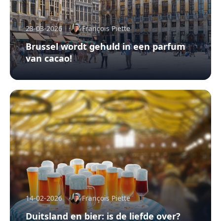
23-03-2026
François Piette
Brussel wordt gehuld in een parfum
van cacao!
14-02-2026
François Piette
Duitsland en bier: is de liefde over?