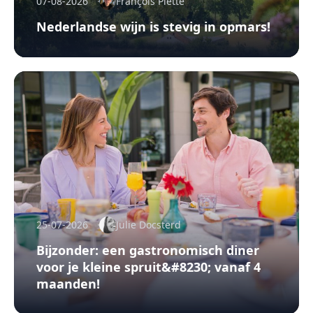
07-08-2026
François Piette
Nederlandse wijn is stevig in opmars!
25-07-2026
Julie Docsterd
Bijzonder: een gastronomisch diner
voor je kleine spruit&#8230; vanaf 4
maanden!