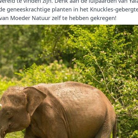
ereld te vinden zijn
. Denk aan de luipaarden van Yal
n de geneeskrachtige planten in het Knuckles-gebergt
g van Moeder Natuur zelf te hebben gekregen!