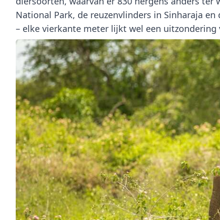
diersoorten, waarvan er 830
nergens anders ter w
National Park, de reuzenvlinders in Sinharaja e
– elke vierkante meter lijkt wel een uitzonderin