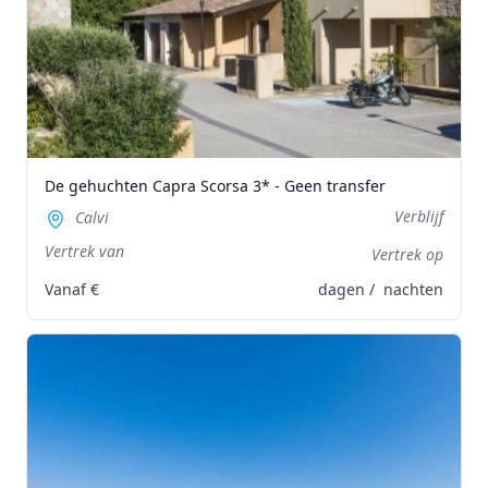
De gehuchten Capra Scorsa 3* - Geen transfer
Verblijf
Calvi
Vertrek van
Vertrek op
Vanaf
€
dagen /
nachten