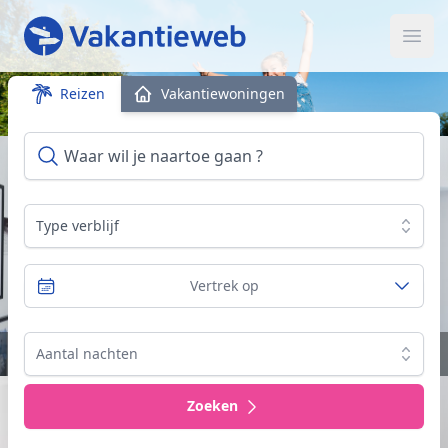
Ope
Reizen
Vakantiewoningen
Type verblijf
Vertrek op
4 culturele highlights om Wallonië te (her)ontdekken
Aantal nachten
Zoeken