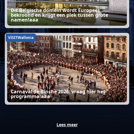
Dit Belgische domein wordt Europees
bekroond en krijgt een plek tussen grote
namen!aaa
VISITWallonia
Carnaval de Binche 2026: vraag hier het
programma!aaa
Lees meer