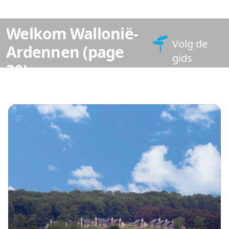
Welkom Wallonië-
Volg de
Ardennen (page
gids
30)