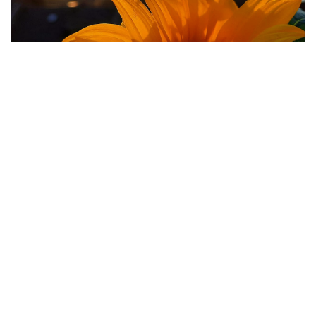
05-03-2026
Florence Brigode
Een moeder-dochter weekend in
Namen: rondkuieren, ontdekken en
smullen